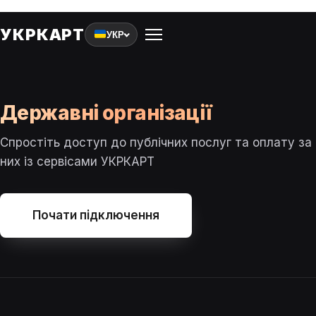
УКРКАРТ
УКР
Державні організації
Р
Спростіть доступ до публічних послуг та оплату за
них із сервісами УКРКАРТ
Т
Почати підключення
Д